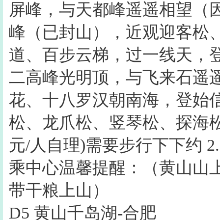
屏峰，与天都峰遥遥相望（
峰（已封山），近观迎客松
道、百步云梯，过一线天，
二高峰光明顶，与飞来石遥
花、十八罗汉朝南海，登始
松、龙爪松、竖琴松、探海松
元/人自理)需要步行下下约 
乘中心温馨提醒：（黄山山
带干粮上山）
D5 黄山千岛湖-合肥