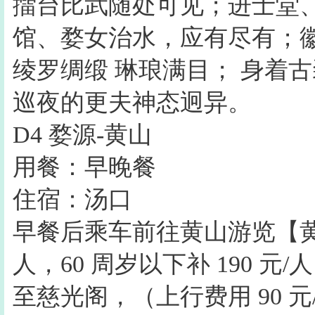
擂台比武随处可见；进士堂
馆、婺女治水，应有尽有；
绫罗绸缎 琳琅满目； 身着
巡夜的更夫神态迥异。
D4 婺源-黄山
用餐：早晚餐
住宿：汤口
早餐后乘车前往黄山游览【黄山风
人，60 周岁以下补 190 元
至慈光阁，（上行费用 90 