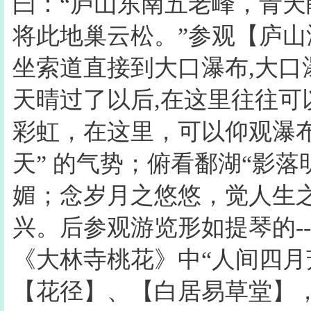
曰：“庐山东南五老峰，青
将此地巢云松。”参观【庐
坐索道直接到大口瀑布,大口
天晴过了以后,在这里往往
彩虹，在这里，可以仰观瀑
天” 的气势；俯看鄱湖“影
媚；念岁月之悠悠，觉人生
兴。后参观游览形如提琴的-
《大林寺桃花》中“人间四月
【花径】、【白居易草堂】