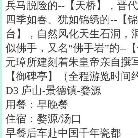
兵马脱险的--【天桥】，晋
四季如春、犹如锦绣的--【
台】，自然风化天生石洞，
似佛手，又名“佛手岩”的-
元璋所建刻着朱皇帝亲自撰写
【御碑亭】（全程游览时间约
D3 庐山-景德镇-婺源
用餐：早晚餐
住宿：婺源/汤口
早餐后车赴中国千年瓷都—